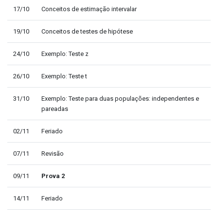
17/10
Conceitos de estimação intervalar
19/10
Conceitos de testes de hipótese
24/10
Exemplo: Teste z
26/10
Exemplo: Teste t
31/10
Exemplo: Teste para duas populações: independentes e
pareadas
02/11
Feriado
07/11
Revisão
09/11
Prova 2
14/11
Feriado