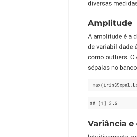
diversas medidas
Amplitude
A amplitude é a 
de variabilidade 
como outliers. O
sépalas no banc
 max(iris$Sepal.L
## 
[1]
 3
.6
Variância e
Intuitivamente, 