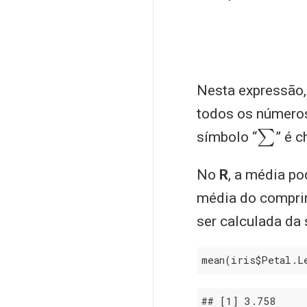
Nesta expressão
todos os número
∑
símbolo “
” é 
No
R
, a média p
média do comprim
ser calculada da 
mean(iris$Petal.L
## 
[1]
 3
.758