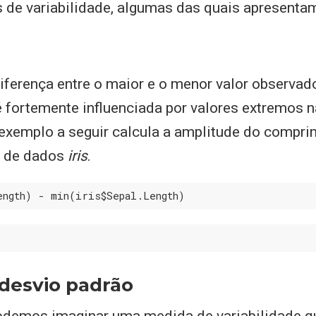
 de variabilidade, algumas das quais apresentam
diferença entre o maior e o menor valor observad
é fortemente influenciada por valores extremos 
 exemplo a seguir calcula a amplitude do compr
o de dados
iris
.
ength) - min(iris$Sepal.Length)
 desvio padrão
podemos imaginar uma medida de variabilidade qu