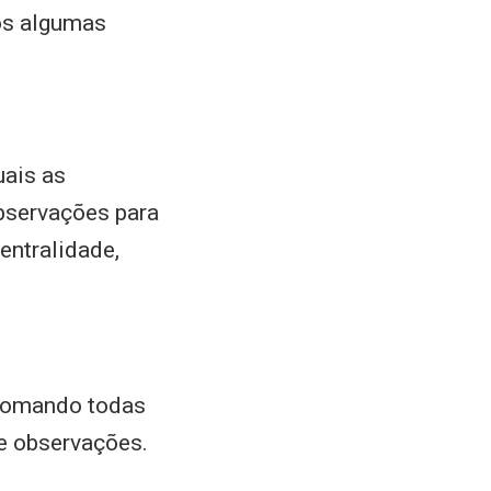
os algumas
uais as
observações para
entralidade,
 somando todas
de observações.