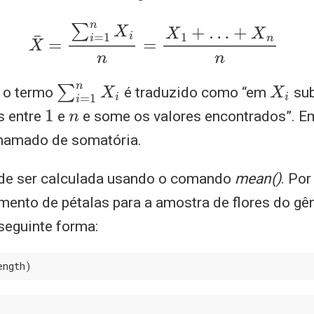
X
¯
=
∑
i
=
1
n
X
i
n
=
X
1
+
…
+
X
n
n
∑
i
=
1
n
X
i
X
i
, o termo
é traduzido como “em
sub
1
n
s entre
e
e some os valores encontrados”. Em 
chamado de somatória.
ode ser calculada usando o comando
mean()
. Por
ento de pétalas para a amostra de flores do gên
seguinte forma:
ength)