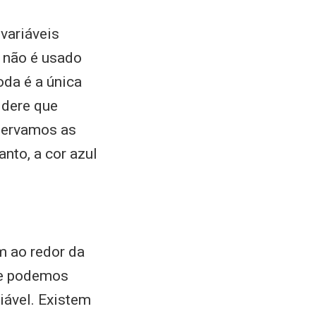
variáveis
 não é usado
oda é a única
idere que
bservamos as
anto, a cor azul
m ao redor da
ge podemos
iável. Existem