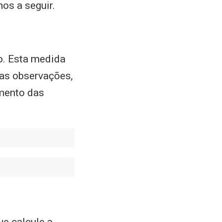
os a seguir.
o. Esta medida
nas observações,
imento das
e calcule a