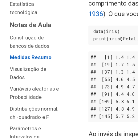
comprimento das
Estatística
tecnológica
1936
)
. O que vo
Notas de Aula
 data(iris)

Construção de
 print(iris$Petal
bancos de dados
Medidas Resumo
##   
[1]
 1
.4
 1
.4
 
##  
[19]
 1
.7
 1
.5
 
Visualização de
##  
[37]
 1
.3
 1
.4
 
Dados
##  
[55]
 4
.6
 4
.5
 
##  
[73]
 4
.9
 4
.7
 
Variáveis aleatórias e
##  
[91]
 4
.4
 4
.6
 
Probabilidade
## 
[109]
 5
.8
 6
.1
 
Distribuições normal,
## 
[127]
 4
.8
 4
.9
 
## 
[145]
 5
.7
 5
.2
 
chi-quadrado e F
Parâmetros e
Ao invés da insp
Intervalos de