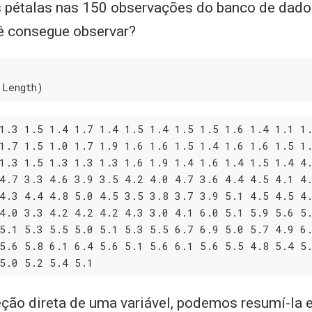
 pétalas nas 150 observações do banco de dad
cê consegue observar?
.Length)
1
.3
 1
.5
 1
.4
 1
.7
 1
.4
 1
.5
 1
.4
 1
.5
 1
.5
 1
.6
 1
.4
 1
.1
 1
1
.7
 1
.5
 1
.0
 1
.7
 1
.9
 1
.6
 1
.6
 1
.5
 1
.4
 1
.6
 1
.6
 1
.5
 1
1
.3
 1
.5
 1
.3
 1
.3
 1
.3
 1
.6
 1
.9
 1
.4
 1
.6
 1
.4
 1
.5
 1
.4
 4
4
.7
 3
.3
 4
.6
 3
.9
 3
.5
 4
.2
 4
.0
 4
.7
 3
.6
 4
.4
 4
.5
 4
.1
 4
4
.3
 4
.4
 4
.8
 5
.0
 4
.5
 3
.5
 3
.8
 3
.7
 3
.9
 5
.1
 4
.5
 4
.5
 4
4
.0
 3
.3
 4
.2
 4
.2
 4
.2
 4
.3
 3
.0
 4
.1
 6
.0
 5
.1
 5
.9
 5
.6
 5
5
.1
 5
.3
 5
.5
 5
.0
 5
.1
 5
.3
 5
.5
 6
.7
 6
.9
 5
.0
 5
.7
 4
.9
 6
5
.6
 5
.8
 6
.1
 6
.4
 5
.6
 5
.1
 5
.6
 6
.1
 5
.6
 5
.5
 4
.8
 5
.4
 5
5
.0
 5
.2
 5
.4
 5
.1
eção direta de uma variável, podemos resumí-la