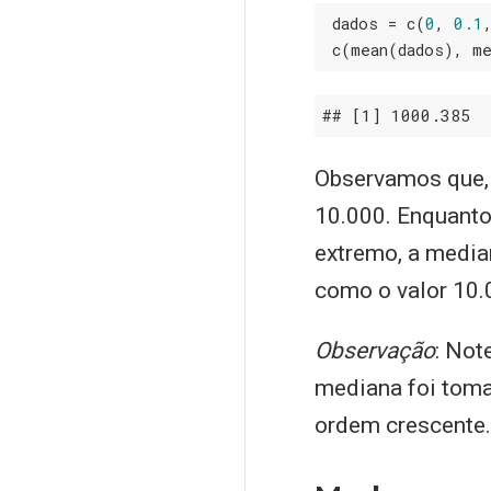
 dados = c(
0
, 
0.1
 c(mean(dados), m
## 
[1]
 1000
.385
  
Observamos que, 
10.000. Enquanto
extremo, a media
como o valor 10.
Observação
: Not
mediana foi toma
ordem crescente.