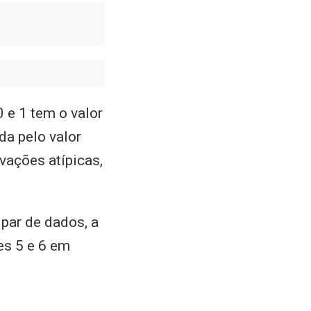
 e 1 tem o valor
a pelo valor
ações atípicas,
par de dados, a
es 5 e 6 em