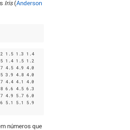
os
Iris
(
Anderson
.2
 1
.5
 1
.3
 1
.4
.5
 1
.4
 1
.5
 1
.2
.7
 4
.5
 4
.9
 4
.0
.5
 3
.9
 4
.8
 4
.0
.7
 4
.4
 4
.1
 4
.0
.8
 6
.6
 4
.5
 6
.3
.7
 4
.9
 5
.7
 6
.0
.6
 5
.1
 5
.1
 5
.9
 em números que