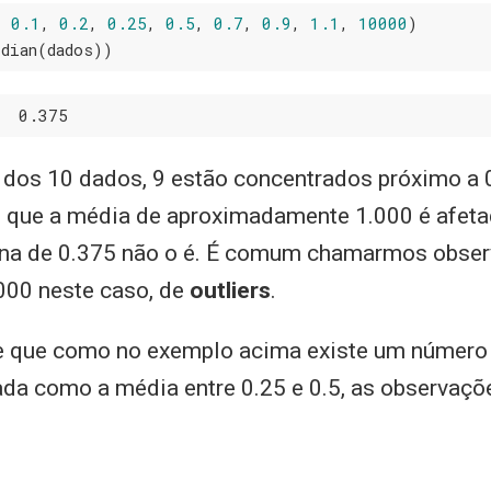
, 
0.1
, 
0.2
, 
0.25
, 
0.5
, 
0.7
, 
0.9
, 
1.1
, 
10000
)

edian(dados))
  0
.375
dos 10 dados, 9 estão concentrados próximo a 0
 que a média de aproximadamente 1.000 é afetad
na de 0.375 não o é. É comum chamarmos observ
000 neste caso, de
outliers
.
e que como no exemplo acima existe um número 
da como a média entre 0.25 e 0.5, as observaçõ