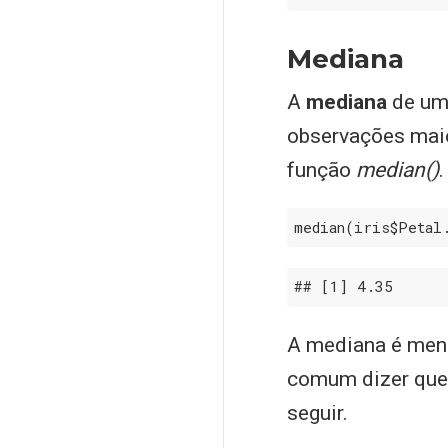
Mediana
A
mediana
de uma
observações mai
função
median()
.
median(iris$Petal
## 
[1]
 4
.35
A mediana é meno
comum dizer que
seguir.