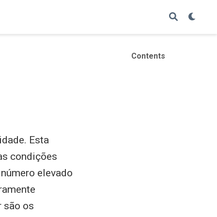
Contents
idade. Esta
nas condições
m número elevado
eramente
r são os